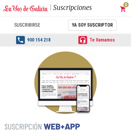
0
Suscripciones
shopping_cart
Carrit
SUSCRIBIRSE
YA SOY SUSCRIPTOR


900 154 218
Te llamamos
WEB+APP