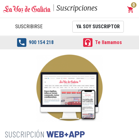
0
Suscripciones
shopping_cart
Carrit
SUSCRIBIRSE
YA SOY SUSCRIPTOR


900 154 218
Te llamamos
WEB+APP