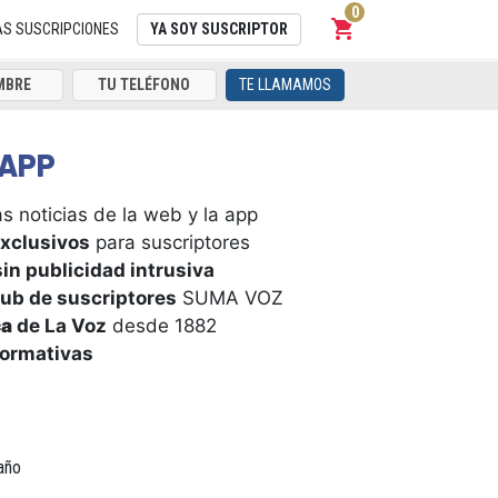
0
shopping_cart
Carrito
AS SUSCRIPCIONES
YA SOY SUSCRIPTOR
TE LLAMAMOS
APP
s noticias de la web y la app
xclusivos
para suscriptores
in publicidad intrusiva
ub de suscriptores
SUMA VOZ
ca
de La Voz
desde 1882
formativas
año