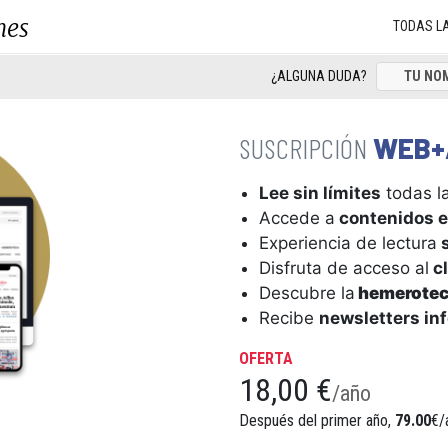
nes
TODAS L
¿ALGUNA DUDA?
WEB+
Lee sin límites
todas la
Accede a
contenidos e
Experiencia de lectura
s
Disfruta de acceso al
cl
Descubre la
hemerote
Recibe
newsletters in
OFERTA
18,00 €
/año
Después del primer año,
79.00
€/