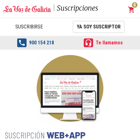
0
Suscripciones
shopping_cart
Carrit
SUSCRIBIRSE
YA SOY SUSCRIPTOR


900 154 218
Te llamamos
WEB+APP