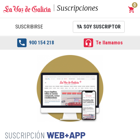
0
Suscripciones
shopping_cart
Carrit
SUSCRIBIRSE
YA SOY SUSCRIPTOR


900 154 218
Te llamamos
WEB+APP