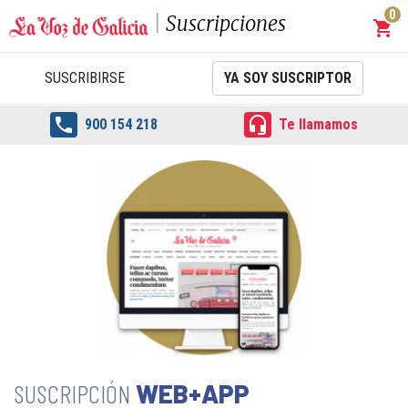
0
Suscripciones
shopping_cart
Carrit
SUSCRIBIRSE
YA SOY SUSCRIPTOR


900 154 218
Te llamamos
WEB+APP