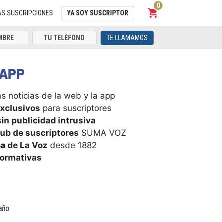
0
shopping_cart
Carrito
AS SUSCRIPCIONES
YA SOY SUSCRIPTOR
TE LLAMAMOS
APP
s noticias de la web y la app
xclusivos
para suscriptores
in publicidad intrusiva
ub de suscriptores
SUMA VOZ
ca
de La Voz
desde 1882
formativas
año