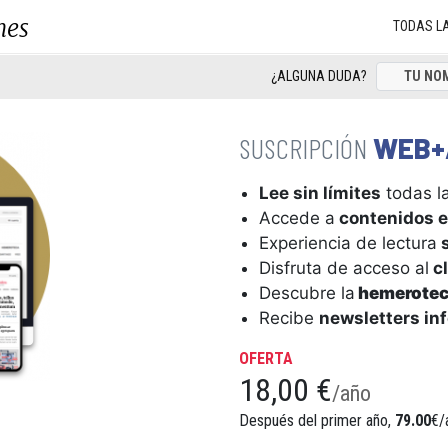
nes
TODAS L
¿ALGUNA DUDA?
WEB+
Lee sin límites
todas la
Accede a
contenidos e
Experiencia de lectura
s
Disfruta de acceso al
cl
Descubre la
hemerote
Recibe
newsletters in
OFERTA
18,00 €
/año
Después del primer año,
79.00
€/