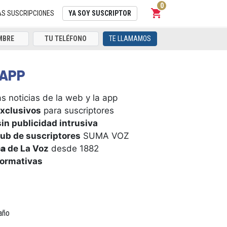
0
shopping_cart
Carrito
AS SUSCRIPCIONES
YA SOY SUSCRIPTOR
TE LLAMAMOS
APP
s noticias de la web y la app
xclusivos
para suscriptores
in publicidad intrusiva
ub de suscriptores
SUMA VOZ
ca
de La Voz
desde 1882
formativas
año