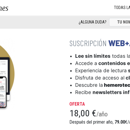
nes
TODAS L
¿ALGUNA DUDA?
WEB+
Lee sin límites
todas la
Accede a
contenidos e
Experiencia de lectura
s
Disfruta de acceso al
cl
Descubre la
hemerote
Recibe
newsletters in
OFERTA
18,00 €
/año
Después del primer año,
79.00
€/