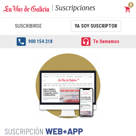
0
Suscripciones
shopping_cart
Carrit
SUSCRIBIRSE
YA SOY SUSCRIPTOR


900 154 218
Te llamamos
WEB+APP