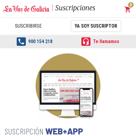
0
Suscripciones
shopping_cart
Carrit
SUSCRIBIRSE
YA SOY SUSCRIPTOR


900 154 218
Te llamamos
WEB+APP