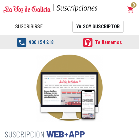
0
Suscripciones
shopping_cart
Carrit
SUSCRIBIRSE
YA SOY SUSCRIPTOR


900 154 218
Te llamamos
WEB+APP