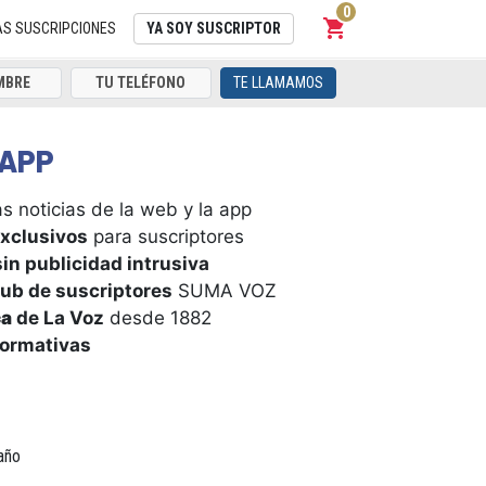
0
shopping_cart
Carrito
AS SUSCRIPCIONES
YA SOY SUSCRIPTOR
TE LLAMAMOS
APP
s noticias de la web y la app
xclusivos
para suscriptores
in publicidad intrusiva
ub de suscriptores
SUMA VOZ
ca
de La Voz
desde 1882
formativas
año