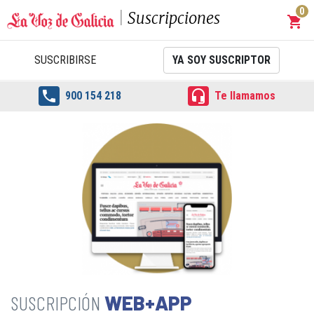
0
Suscripciones
shopping_cart
Carrit
SUSCRIBIRSE
YA SOY SUSCRIPTOR


900 154 218
Te llamamos
WEB+APP