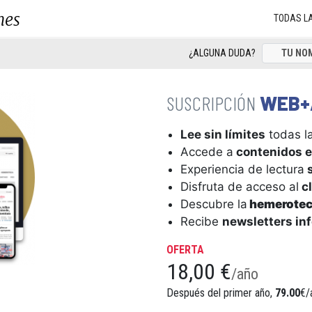
nes
TODAS L
¿ALGUNA DUDA?
WEB+
Lee sin límites
todas la
Accede a
contenidos e
Experiencia de lectura
s
Disfruta de acceso al
cl
Descubre la
hemerote
Recibe
newsletters in
OFERTA
18,00 €
/año
Después del primer año,
79.00
€/