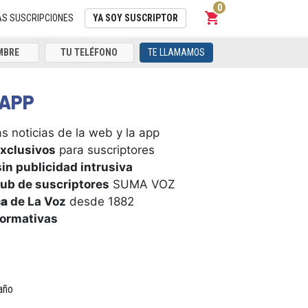
0
shopping_cart
Carrito
AS SUSCRIPCIONES
YA SOY SUSCRIPTOR
TE LLAMAMOS
APP
s noticias de la web y la app
xclusivos
para suscriptores
in publicidad intrusiva
ub de suscriptores
SUMA VOZ
ca
de La Voz
desde 1882
formativas
año