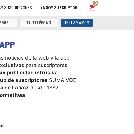
0
shopping_cart
Carrito
AS SUSCRIPCIONES
YA SOY SUSCRIPTOR
TE LLAMAMOS
APP
s noticias de la web y la app
xclusivos
para suscriptores
in publicidad intrusiva
ub de suscriptores
SUMA VOZ
ca
de La Voz
desde 1882
formativas
año