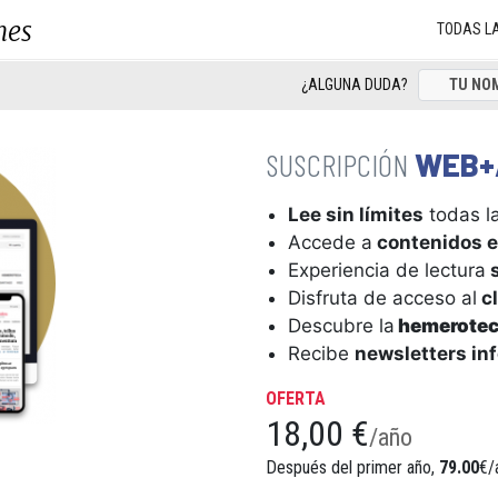
nes
TODAS L
¿ALGUNA DUDA?
WEB+
Lee sin límites
todas la
Accede a
contenidos e
Experiencia de lectura
s
Disfruta de acceso al
cl
Descubre la
hemerote
Recibe
newsletters in
OFERTA
18,00 €
/año
Después del primer año,
79.00
€/