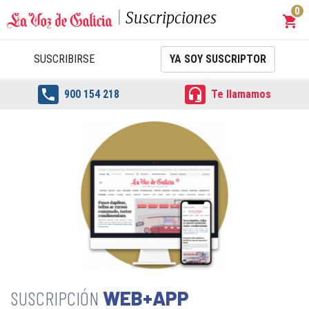
0
Suscripciones
shopping_cart
Carrit
SUSCRIBIRSE
YA SOY SUSCRIPTOR


900 154 218
Te llamamos
WEB+APP