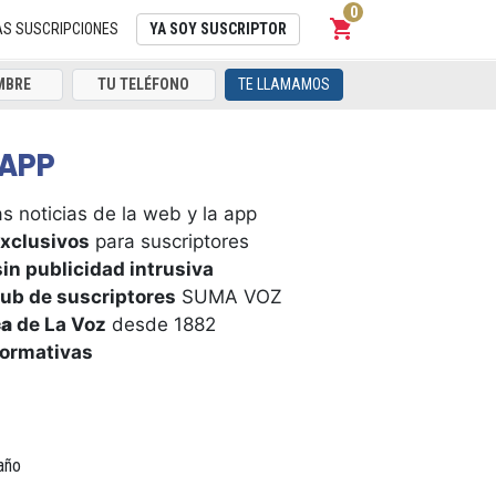
0
shopping_cart
Carrito
AS SUSCRIPCIONES
YA SOY SUSCRIPTOR
TE LLAMAMOS
APP
s noticias de la web y la app
xclusivos
para suscriptores
in publicidad intrusiva
ub de suscriptores
SUMA VOZ
ca
de La Voz
desde 1882
formativas
año