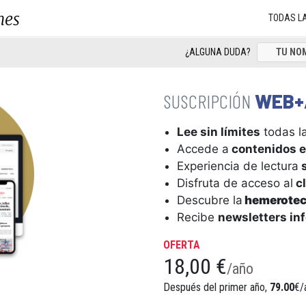
nes
TODAS L
¿ALGUNA DUDA?
WEB+
Lee sin límites
todas la
Accede a
contenidos e
Experiencia de lectura
s
Disfruta de acceso al
cl
Descubre la
hemerote
Recibe
newsletters in
OFERTA
18,00 €
/año
Después del primer año,
79.00
€/