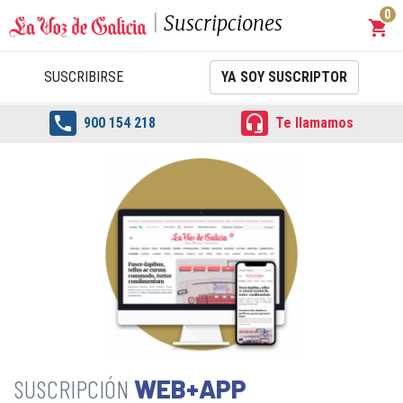
0
Suscripciones
shopping_cart
Carrit
SUSCRIBIRSE
YA SOY SUSCRIPTOR


900 154 218
Te llamamos
WEB+APP