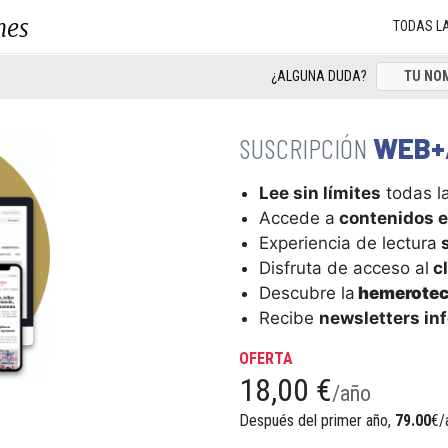
nes
TODAS L
¿ALGUNA DUDA?
WEB+
Lee sin límites
todas la
Accede a
contenidos e
Experiencia de lectura
s
Disfruta de acceso al
cl
Descubre la
hemerote
Recibe
newsletters in
OFERTA
18,00 €
/año
Después del primer año,
79.00
€/