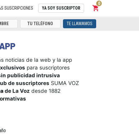
0
shopping_cart
Carrito
AS SUSCRIPCIONES
YA SOY SUSCRIPTOR
TE LLAMAMOS
APP
s noticias de la web y la app
xclusivos
para suscriptores
in publicidad intrusiva
ub de suscriptores
SUMA VOZ
ca
de La Voz
desde 1882
formativas
año