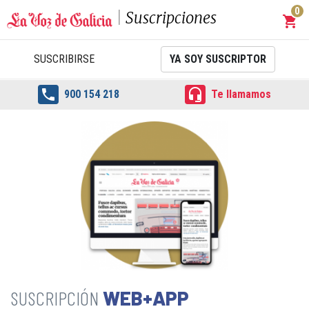
0
Suscripciones
shopping_cart
Carrit
SUSCRIBIRSE
YA SOY SUSCRIPTOR


900 154 218
Te llamamos
WEB+APP