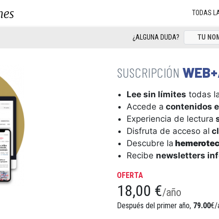
nes
TODAS L
¿ALGUNA DUDA?
WEB+
Lee sin límites
todas la
Accede a
contenidos e
Experiencia de lectura
s
Disfruta de acceso al
cl
Descubre la
hemerote
Recibe
newsletters in
OFERTA
18,00 €
/año
Después del primer año,
79.00
€/