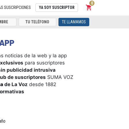
0
shopping_cart
Carrito
AS SUSCRIPCIONES
YA SOY SUSCRIPTOR
TE LLAMAMOS
APP
s noticias de la web y la app
xclusivos
para suscriptores
in publicidad intrusiva
ub de suscriptores
SUMA VOZ
ca
de La Voz
desde 1882
formativas
año