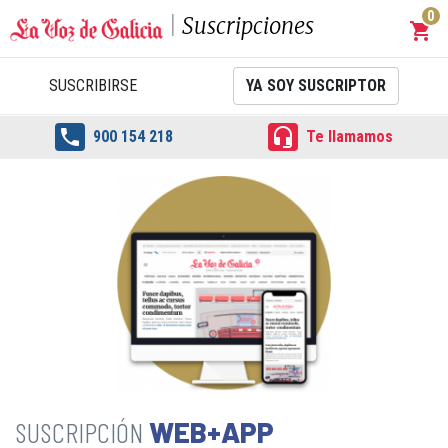
0
Suscripciones
shopping_cart
Carrit
SUSCRIBIRSE
YA SOY SUSCRIPTOR


900 154 218
Te llamamos
WEB+APP