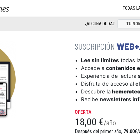
nes
TODAS L
¿ALGUNA DUDA?
WEB+
Lee sin límites
todas la
Accede a
contenidos e
Experiencia de lectura
s
Disfruta de acceso al
cl
Descubre la
hemerote
Recibe
newsletters in
OFERTA
18,00 €
/año
Después del primer año,
79.00
€/