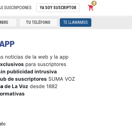
0
shopping_cart
Carrito
AS SUSCRIPCIONES
YA SOY SUSCRIPTOR
TE LLAMAMOS
APP
s noticias de la web y la app
xclusivos
para suscriptores
in publicidad intrusiva
ub de suscriptores
SUMA VOZ
ca
de La Voz
desde 1882
formativas
año