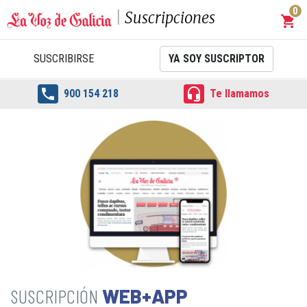
0
Suscripciones
shopping_cart
Carrit
SUSCRIBIRSE
YA SOY SUSCRIPTOR


900 154 218
Te llamamos
WEB+APP