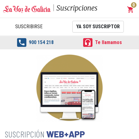
0
Suscripciones
shopping_cart
Carrit
SUSCRIBIRSE
YA SOY SUSCRIPTOR


900 154 218
Te llamamos
WEB+APP