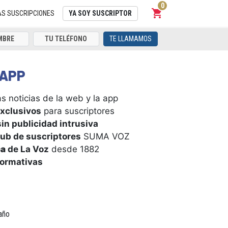
0
shopping_cart
Carrito
AS SUSCRIPCIONES
YA SOY SUSCRIPTOR
TE LLAMAMOS
APP
s noticias de la web y la app
xclusivos
para suscriptores
in publicidad intrusiva
ub de suscriptores
SUMA VOZ
ca
de La Voz
desde 1882
formativas
año