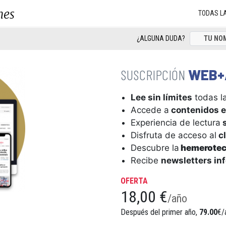
nes
TODAS L
¿ALGUNA DUDA?
WEB+
Lee sin límites
todas la
Accede a
contenidos e
Experiencia de lectura
s
Disfruta de acceso al
cl
Descubre la
hemerote
Recibe
newsletters in
OFERTA
18,00 €
/año
Después del primer año,
79.00
€/