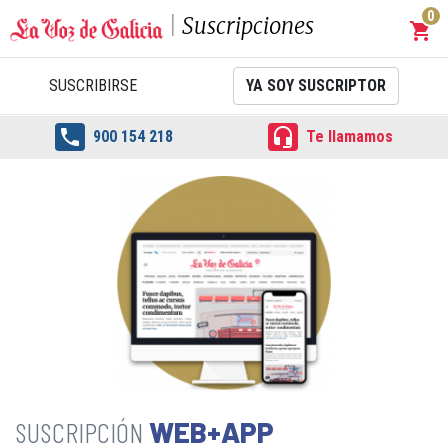
0
Suscripciones
shopping_cart
Carrit
SUSCRIBIRSE
YA SOY SUSCRIPTOR


900 154 218
Te llamamos
WEB+APP