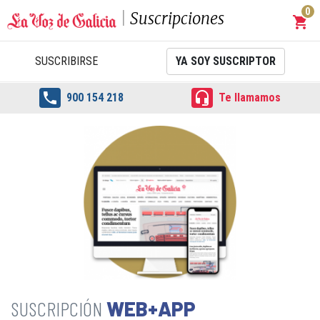
0
Suscripciones
shopping_cart
Carrit
SUSCRIBIRSE
YA SOY SUSCRIPTOR


900 154 218
Te llamamos
WEB+APP