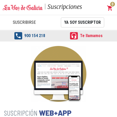
0
Suscripciones
shopping_cart
Carrit
SUSCRIBIRSE
YA SOY SUSCRIPTOR


900 154 218
Te llamamos
WEB+APP