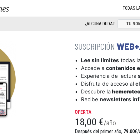
nes
TODAS L
¿ALGUNA DUDA?
WEB+
Lee sin límites
todas la
Accede a
contenidos e
Experiencia de lectura
s
Disfruta de acceso al
cl
Descubre la
hemerote
Recibe
newsletters in
OFERTA
18,00 €
/año
Después del primer año,
79.00
€/