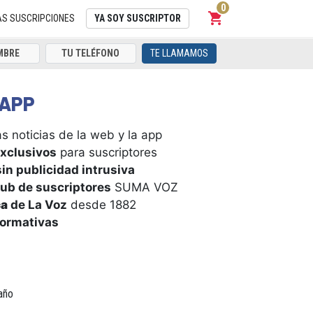
0
shopping_cart
Carrito
AS SUSCRIPCIONES
YA SOY SUSCRIPTOR
TE LLAMAMOS
APP
s noticias de la web y la app
xclusivos
para suscriptores
in publicidad intrusiva
ub de suscriptores
SUMA VOZ
ca
de La Voz
desde 1882
formativas
año