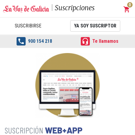
0
Suscripciones
shopping_cart
Carrit
SUSCRIBIRSE
YA SOY SUSCRIPTOR


900 154 218
Te llamamos
WEB+APP