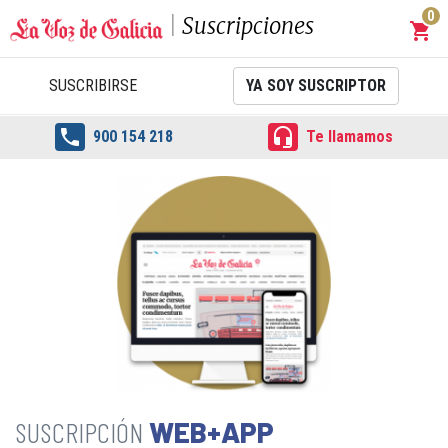
0
Suscripciones
shopping_cart
Carrit
SUSCRIBIRSE
YA SOY SUSCRIPTOR


900 154 218
Te llamamos
WEB+APP