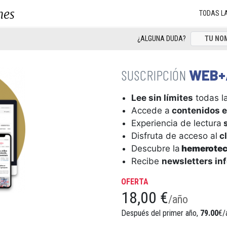
nes
TODAS L
¿ALGUNA DUDA?
WEB+
Lee sin límites
todas la
Accede a
contenidos e
Experiencia de lectura
s
Disfruta de acceso al
cl
Descubre la
hemerote
Recibe
newsletters in
OFERTA
18,00 €
/año
Después del primer año,
79.00
€/