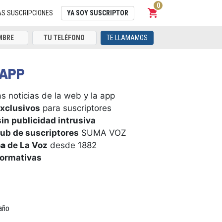
0
shopping_cart
Carrito
AS SUSCRIPCIONES
YA SOY SUSCRIPTOR
TE LLAMAMOS
APP
s noticias de la web y la app
xclusivos
para suscriptores
in publicidad intrusiva
ub de suscriptores
SUMA VOZ
ca
de La Voz
desde 1882
formativas
año