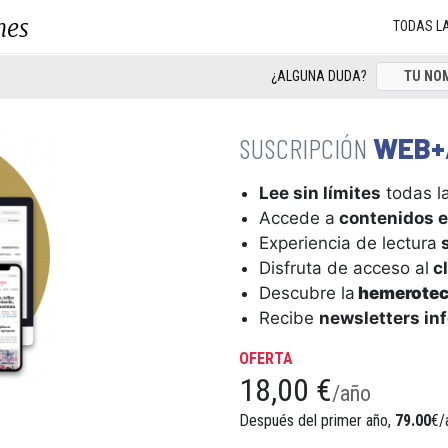
nes
TODAS L
¿ALGUNA DUDA?
WEB+
Lee sin límites
todas la
Accede a
contenidos e
Experiencia de lectura
s
Disfruta de acceso al
cl
Descubre la
hemerote
Recibe
newsletters in
OFERTA
18,00 €
/año
Después del primer año,
79.00
€/