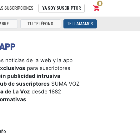
0
shopping_cart
Carrito
AS SUSCRIPCIONES
YA SOY SUSCRIPTOR
TE LLAMAMOS
APP
s noticias de la web y la app
xclusivos
para suscriptores
in publicidad intrusiva
ub de suscriptores
SUMA VOZ
ca
de La Voz
desde 1882
formativas
año