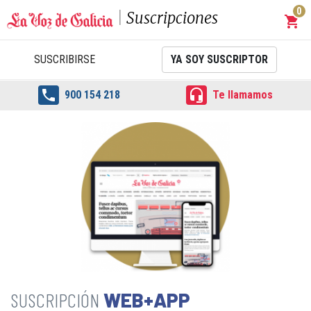
0
Suscripciones
shopping_cart
Carrit
SUSCRIBIRSE
YA SOY SUSCRIPTOR


900 154 218
Te llamamos
WEB+APP