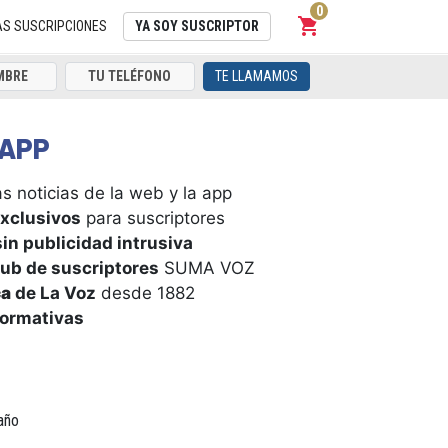
0
shopping_cart
Carrito
AS SUSCRIPCIONES
YA SOY SUSCRIPTOR
TE LLAMAMOS
APP
s noticias de la web y la app
xclusivos
para suscriptores
in publicidad intrusiva
ub de suscriptores
SUMA VOZ
ca
de La Voz
desde 1882
formativas
año