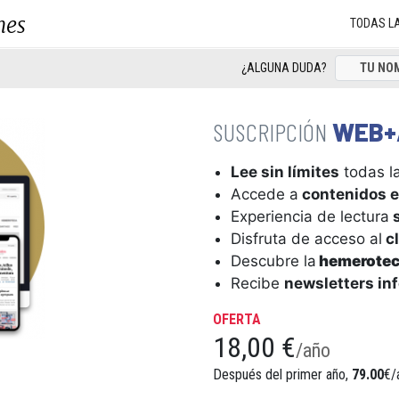
nes
TODAS L
¿ALGUNA DUDA?
WEB+
Lee sin límites
todas la
Accede a
contenidos e
Experiencia de lectura
s
Disfruta de acceso al
cl
Descubre la
hemerote
Recibe
newsletters in
OFERTA
18,00 €
/año
Después del primer año,
79.00
€/