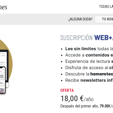
nes
TODAS L
¿ALGUNA DUDA?
WEB+
Lee sin límites
todas la
Accede a
contenidos e
Experiencia de lectura
s
Disfruta de acceso al
cl
Descubre la
hemerote
Recibe
newsletters in
OFERTA
18,00 €
/año
Después del primer año,
79.00
€/