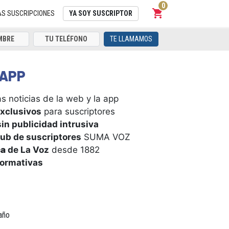
0
shopping_cart
Carrito
AS SUSCRIPCIONES
YA SOY SUSCRIPTOR
TE LLAMAMOS
APP
s noticias de la web y la app
xclusivos
para suscriptores
in publicidad intrusiva
ub de suscriptores
SUMA VOZ
ca
de La Voz
desde 1882
formativas
año