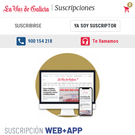
0
Suscripciones
shopping_cart
Carrit
SUSCRIBIRSE
YA SOY SUSCRIPTOR


900 154 218
Te llamamos
WEB+APP