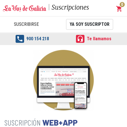
0
Suscripciones
shopping_cart
Carrit
SUSCRIBIRSE
YA SOY SUSCRIPTOR


900 154 218
Te llamamos
WEB+APP