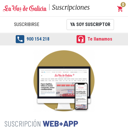
0
Suscripciones
shopping_cart
Carrit
SUSCRIBIRSE
YA SOY SUSCRIPTOR


900 154 218
Te llamamos
WEB+APP