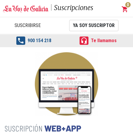
0
Suscripciones
shopping_cart
Carrit
SUSCRIBIRSE
YA SOY SUSCRIPTOR


900 154 218
Te llamamos
WEB+APP