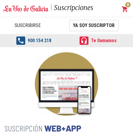
0
Suscripciones
shopping_cart
Carrit
SUSCRIBIRSE
YA SOY SUSCRIPTOR


900 154 218
Te llamamos
WEB+APP