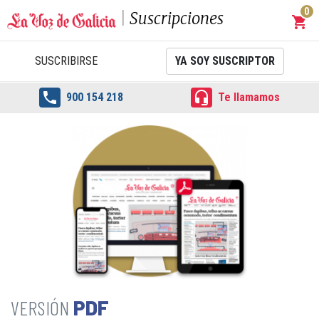
0
Suscripciones
shopping_cart
Carrit
SUSCRIBIRSE
YA SOY SUSCRIPTOR


900 154 218
Te llamamos
PDF