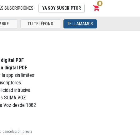
0
shopping_cart
Carrito
AS SUSCRIPCIONES
YA SOY SUSCRIPTOR
TE LLAMAMOS
 digital PDF
n digital PDF
 la app sin límites
uscriptores
licidad intrusiva
ores SUMA VOZ
La Voz desde 1882
o cancelación previa