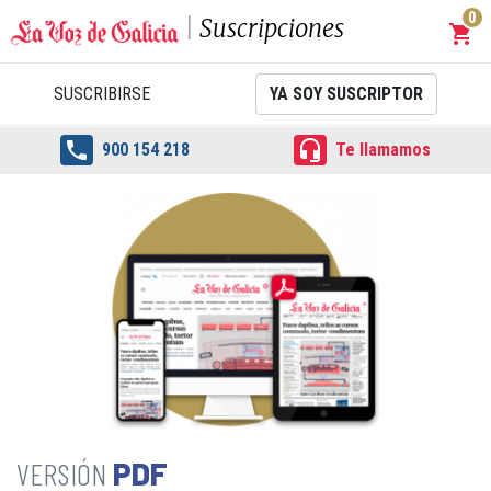
0
Suscripciones
shopping_cart
Carrit
SUSCRIBIRSE
YA SOY SUSCRIPTOR


900 154 218
Te llamamos
PDF