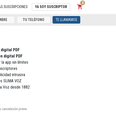
0
shopping_cart
Carrito
AS SUSCRIPCIONES
YA SOY SUSCRIPTOR
TE LLAMAMOS
 digital PDF
n digital PDF
 la app sin límites
uscriptores
licidad intrusiva
ores SUMA VOZ
La Voz desde 1882
o cancelación previa