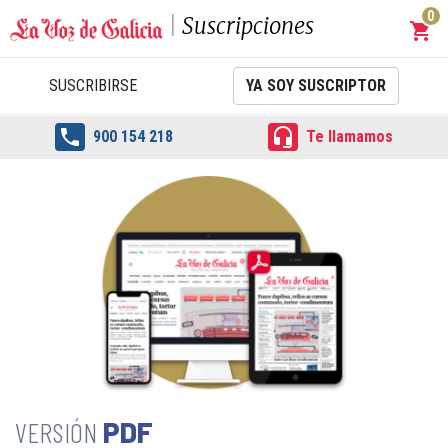
0
Suscripciones
shopping_cart
Carrit
SUSCRIBIRSE
YA SOY SUSCRIPTOR


900 154 218
Te llamamos
PDF