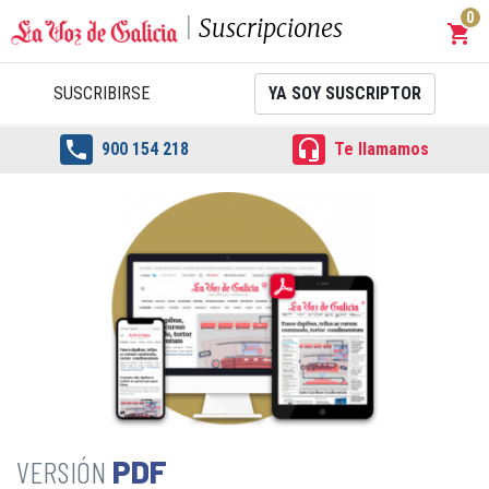
0
Suscripciones
shopping_cart
Carrit
SUSCRIBIRSE
YA SOY SUSCRIPTOR


900 154 218
Te llamamos
PDF