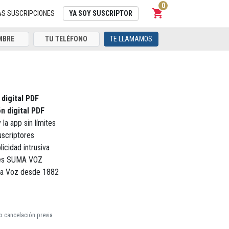
0
shopping_cart
Carrito
AS SUSCRIPCIONES
YA SOY SUSCRIPTOR
TE LLAMAMOS
 digital PDF
n digital PDF
 la app sin límites
uscriptores
licidad intrusiva
ores SUMA VOZ
La Voz desde 1882
o cancelación previa