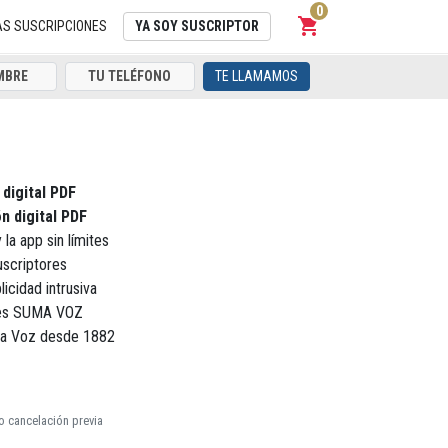
0
shopping_cart
Carrito
AS SUSCRIPCIONES
YA SOY SUSCRIPTOR
TE LLAMAMOS
 digital PDF
n digital PDF
 la app sin límites
uscriptores
licidad intrusiva
ores SUMA VOZ
La Voz desde 1882
o cancelación previa